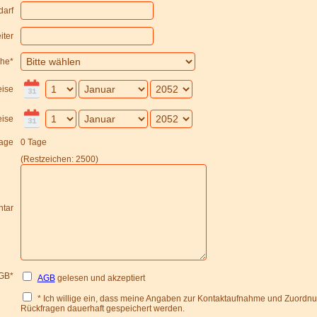
darf
iter
he*
eise
eise
tage
0
Tage
(Restzeichen:
2500
)
tar
GB*
AGB
gelesen und akzeptiert
* Ich willige ein, dass meine Angaben zur Kontaktaufnahme und Zuordnu
Rückfragen dauerhaft gespeichert werden.