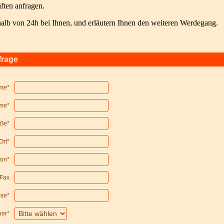
ften anfragen.
rhalb von 24h bei Ihnen, und erläutern Ihnen den weiteren Werdegang.
frage
me*
me*
aße*
Ort*
fon*
Fax
sse*
per*