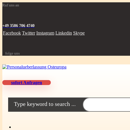
Ruf uns an
+49 3586 706 4740
Facebook
Twitter
Instagram
Linkedin
Skype
folge uns
sofort Anfragen
Type keyword to search ...