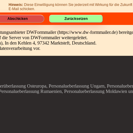
Hinweis:
Diese Einwilligung können Sie jederzeit mit Wirkung für die Zukunft
E-Mail schicken.
ungsanbieter DWFormmailer (https://www.dw-formmailer.de) bereitges
 die Server von DWFormmailer weitergeleitet.
n), In den Kehlen 4, 97342 Marktsteft, Deutschland.
datenverarbeitung vor.
erüberlassung Osteuropa, Personalueberlassung Ungarn, Personalueber
Personalueberlassung Rumaenien, Personalueberlassung Moldawien und 