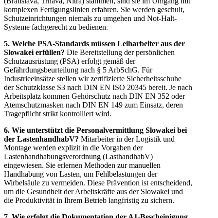
(Bratislava, Trnava, Nitra) stammen, sind sie im Umgang mit
komplexen Fertigungslinien erfahren. Sie werden geschult,
Schutzeinrichtungen niemals zu umgehen und Not-Halt-
Systeme fachgerecht zu bedienen.
5. Welche PSA-Standards müssen Leiharbeiter aus der
Slowakei erfüllen?
Die Bereitstellung der persönlichen
Schutzausrüstung (PSA) erfolgt gemäß der
Gefährdungsbeurteilung nach § 5 ArbSchG. Für
Industrieeinsätze stellen wir zertifizierte Sicherheitsschuhe
der Schutzklasse S3 nach DIN EN ISO 20345 bereit. Je nach
Arbeitsplatz kommen Gehörschutz nach DIN EN 352 oder
Atemschutzmasken nach DIN EN 149 zum Einsatz, deren
Tragepflicht strikt kontrolliert wird.
6. Wie unterstützt die Personalvermittlung Slowakei bei
der LastenhandhabV?
Mitarbeiter in der Logistik und
Montage werden explizit in die Vorgaben der
Lastenhandhabungsverordnung (LasthandhabV)
eingewiesen. Sie erlernen Methoden zur manuellen
Handhabung von Lasten, um Fehlbelastungen der
Wirbelsäule zu vermeiden. Diese Prävention ist entscheidend,
um die Gesundheit der Arbeitskräfte aus der Slowakei und
die Produktivität in Ihrem Betrieb langfristig zu sichern.
7. Wie erfolgt die Dokumentation der A1-Bescheinigung