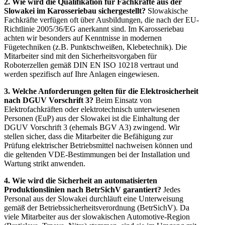
2. Wie wird die Qualifikation für Fachkräfte aus der
Slowakei im Karosseriebau sichergestellt?
Slowakische
Fachkräfte verfügen oft über Ausbildungen, die nach der EU-
Richtlinie 2005/36/EG anerkannt sind. Im Karosseriebau
achten wir besonders auf Kenntnisse in modernen
Fügetechniken (z.B. Punktschweißen, Klebetechnik). Die
Mitarbeiter sind mit den Sicherheitsvorgaben für
Roboterzellen gemäß DIN EN ISO 10218 vertraut und
werden spezifisch auf Ihre Anlagen eingewiesen.
3. Welche Anforderungen gelten für die Elektrosicherheit
nach DGUV Vorschrift 3?
Beim Einsatz von
Elektrofachkräften oder elektrotechnisch unterwiesenen
Personen (EuP) aus der Slowakei ist die Einhaltung der
DGUV Vorschrift 3 (ehemals BGV A3) zwingend. Wir
stellen sicher, dass die Mitarbeiter die Befähigung zur
Prüfung elektrischer Betriebsmittel nachweisen können und
die geltenden VDE-Bestimmungen bei der Installation und
Wartung strikt anwenden.
4. Wie wird die Sicherheit an automatisierten
Produktionslinien nach BetrSichV garantiert?
Jedes
Personal aus der Slowakei durchläuft eine Unterweisung
gemäß der Betriebssicherheitsverordnung (BetrSichV). Da
viele Mitarbeiter aus der slowakischen Automotive-Region