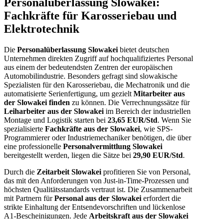
Personalüberlassung Slowakei:
Fachkräfte für Karosseriebau und
Elektrotechnik
Die
Personalüberlassung Slowakei
bietet deutschen
Unternehmen direkten Zugriff auf hochqualifiziertes Personal
aus einem der bedeutendsten Zentren der europäischen
Automobilindustrie. Besonders gefragt sind slowakische
Spezialisten für den Karosseriebau, die Mechatronik und die
automatisierte Serienfertigung, um gezielt
Mitarbeiter aus
der Slowakei finden
zu können. Die Verrechnungssätze für
Leiharbeiter aus der Slowakei
im Bereich der industriellen
Montage und Logistik starten bei
23,65 EUR/Std
. Wenn Sie
spezialisierte
Fachkräfte aus der Slowakei
, wie SPS-
Programmierer oder Industriemechaniker benötigen, die über
eine professionelle
Personalvermittlung Slowakei
bereitgestellt werden, liegen die Sätze bei
29,90 EUR/Std
.
Durch die
Zeitarbeit Slowakei
profitieren Sie von Personal,
das mit den Anforderungen von Just-in-Time-Prozessen und
höchsten Qualitätsstandards vertraut ist. Die Zusammenarbeit
mit Partnern für
Personal aus der Slowakei
erfordert die
strikte Einhaltung der Entsendevorschriften und lückenlose
A1-Bescheinigungen. Jede
Arbeitskraft aus der Slowakei