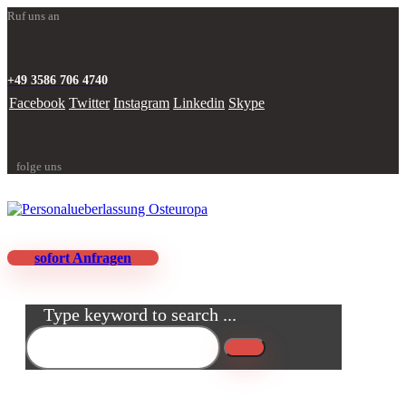
Ruf uns an
+49 3586 706 4740
Facebook
Twitter
Instagram
Linkedin
Skype
folge uns
sofort Anfragen
Type keyword to search ...