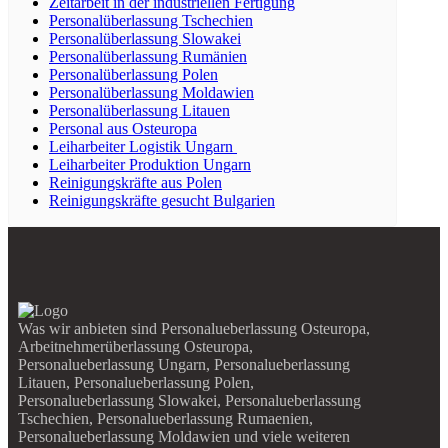
Zeitarbeit in der industriellen Fertigung
Personalüberlassung Tschechien
Personalüberlassung Slowakei
Personalüberlassung Rumänien
Personalüberlassung Polen
Personalüberlassung Moldawien
Personalüberlassung Litauen
Personal aus Osteuropa
Leiharbeiter Logistik Ungarn
Leiharbeiter Produktion Ungarn
Reinigungskräfte aus Polen
Reinigungskräfte gesucht Bulgarien
Was wir anbieten sind Personalueberlassung Osteuropa,
Arbeitnehmerüberlassung Osteuropa,
Personalueberlassung Ungarn, Personalueberlassung
Litauen, Personalueberlassung Polen,
Personalueberlassung Slowakei, Personalueberlassung
Tschechien, Personalueberlassung Rumaenien,
Personalueberlassung Moldawien und viele weiteren