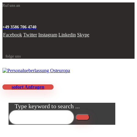
Ruf uns an
+49 3586 706 4740
Facebook
Twitter
Instagram
Linkedin
Skype
folge uns
sofort Anfragen
Type keyword to search ...