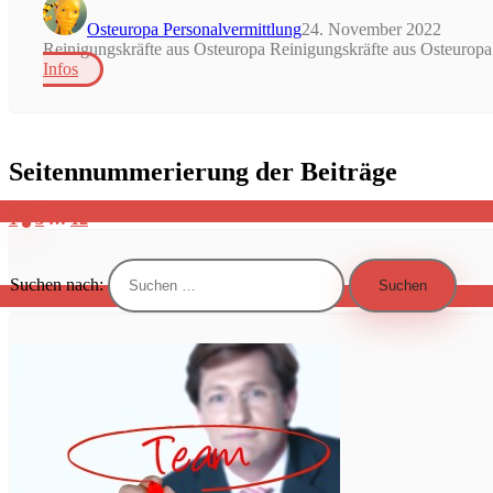
Osteuropa Personalvermittlung
24. November 2022
Reinigungskräfte aus Osteuropa Reinigungskräfte aus Osteuropa 
Infos
Seitennummerierung der Beiträge
1
2
3
…
12
Suchen nach: