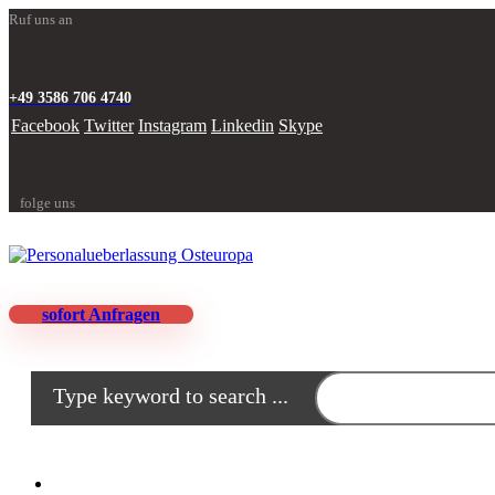
Ruf uns an
+49 3586 706 4740
Facebook
Twitter
Instagram
Linkedin
Skype
folge uns
sofort Anfragen
Type keyword to search ...