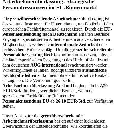
Arbeitnehmerüberlassung: Strategische
Personalressourcen im EU-Binnenmarkt
Die
grenzüberschreitende Arbeitnehmerüberlassung
ist
das zentrale Instrument für Unternehmen, um flexibel auf den
europäischen Fachkräftemangel zu reagieren. Durch die
EU-
Personalentsendung nach Deutschland
erhalten Betriebe
Zugang zu spezialisierten Arbeitnehmern aus verschiedenen
Mitgliedstaaten, wobei die
internationale Zeitarbeit
eine
rechtssichere Brücke schlägt. Um die
grenzüberschreitende
Personalüberlassung Recht
-skonform umzusetzen, müssen
die länderspezifischen Regelungen des Herkunftslandes mit
dem deutschen
AÜG international
synchronisiert werden.
Wir ermöglichen es Ihnen, hochqualifizierte
ausländische
Fachkräfte leihen
zu können, ohne administrative Risiken
einzugehen. Die Verrechnungssätze für
Arbeitsnehmerüberlassung Ausland
beginnen bei
22,50
EUR/Std.
für den gewerblichen Bereich, während
spezialisierte Fachkräfte im Rahmen der
Personalentsendung EU
ab
26,10 EUR/Std.
zur Verfügung
stehen.
Unser Ansatz für die
grenzüberschreitende
Arbeitnehmerüberlassung
basiert auf einer lückenlosen
Überwachung der Entsenderichtlinie. Wir koordinieren die