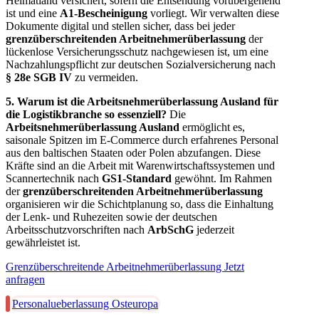
Heimatland versichert, sofern die Entsendung vorübergehend
ist und eine
A1-Bescheinigung
vorliegt. Wir verwalten diese
Dokumente digital und stellen sicher, dass bei jeder
grenzüberschreitenden Arbeitnehmerüberlassung
der
lückenlose Versicherungsschutz nachgewiesen ist, um eine
Nachzahlungspflicht zur deutschen Sozialversicherung nach
§ 28e SGB IV
zu vermeiden.
5. Warum ist die Arbeitsnehmerüberlassung Ausland für
die Logistikbranche so essenziell?
Die
Arbeitsnehmerüberlassung Ausland
ermöglicht es,
saisonale Spitzen im E-Commerce durch erfahrenes Personal
aus den baltischen Staaten oder Polen abzufangen. Diese
Kräfte sind an die Arbeit mit Warenwirtschaftssystemen und
Scannertechnik nach
GS1-Standard
gewöhnt. Im Rahmen
der
grenzüberschreitenden Arbeitnehmerüberlassung
organisieren wir die Schichtplanung so, dass die Einhaltung
der Lenk- und Ruhezeiten sowie der deutschen
Arbeitsschutzvorschriften nach
ArbSchG
jederzeit
gewährleistet ist.
Grenzüberschreitende Arbeitnehmerüberlassung Jetzt
anfragen
Personalueberlassung Osteuropa