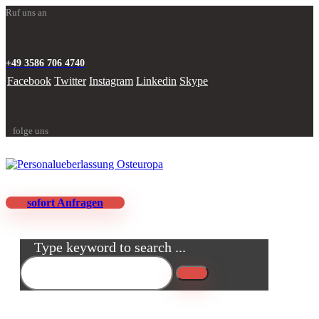
Ruf uns an
+49 3586 706 4740
Facebook
Twitter
Instagram
Linkedin
Skype
folge uns
sofort Anfragen
Type keyword to search ...