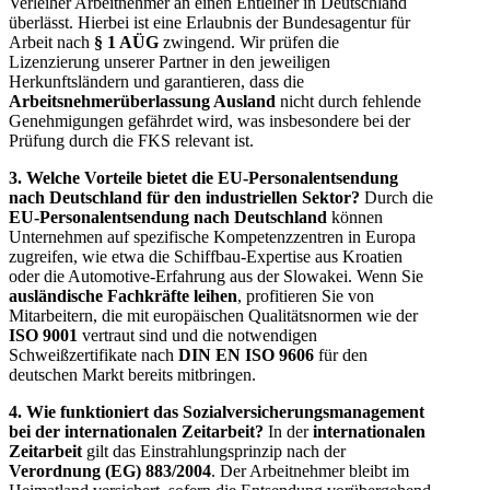
Verleiher Arbeitnehmer an einen Entleiher in Deutschland
überlässt. Hierbei ist eine Erlaubnis der Bundesagentur für
Arbeit nach
§ 1 AÜG
zwingend. Wir prüfen die
Lizenzierung unserer Partner in den jeweiligen
Herkunftsländern und garantieren, dass die
Arbeitsnehmerüberlassung Ausland
nicht durch fehlende
Genehmigungen gefährdet wird, was insbesondere bei der
Prüfung durch die FKS relevant ist.
3. Welche Vorteile bietet die EU-Personalentsendung
nach Deutschland für den industriellen Sektor?
Durch die
EU-Personalentsendung nach Deutschland
können
Unternehmen auf spezifische Kompetenzzentren in Europa
zugreifen, wie etwa die Schiffbau-Expertise aus Kroatien
oder die Automotive-Erfahrung aus der Slowakei. Wenn Sie
ausländische Fachkräfte leihen
, profitieren Sie von
Mitarbeitern, die mit europäischen Qualitätsnormen wie der
ISO 9001
vertraut sind und die notwendigen
Schweißzertifikate nach
DIN EN ISO 9606
für den
deutschen Markt bereits mitbringen.
4. Wie funktioniert das Sozialversicherungsmanagement
bei der internationalen Zeitarbeit?
In der
internationalen
Zeitarbeit
gilt das Einstrahlungsprinzip nach der
Verordnung (EG) 883/2004
. Der Arbeitnehmer bleibt im