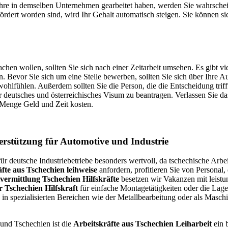
 Jahre in demselben Unternehmen gearbeitet haben, werden Sie wahrschei
rdert worden sind, wird Ihr Gehalt automatisch steigen. Sie können si
en wollen, sollten Sie sich nach einer Zeitarbeit umsehen. Es gibt vie
. Bevor Sie sich um eine Stelle bewerben, sollten Sie sich über Ihre 
wohlfühlen. Außerdem sollten Sie die Person, die die Entscheidung trifft
r deutsches und österreichisches Visum zu beantragen. Verlassen Sie d
 Menge Geld und Zeit kosten.
terstützung für Automotive und Industrie
für deutsche Industriebetriebe besonders wertvoll, da tschechische Arbei
äfte aus Tschechien leihweise
anfordern, profitieren Sie von Personal,
vermittlung Tschechien Hilfskräfte
besetzen wir Vakanzen mit leist
r Tschechien Hilfskraft
für einfache Montagetätigkeiten oder die Lager
e in spezialisierten Bereichen wie der Metallbearbeitung oder als Maschi
und Tschechien ist die
Arbeitskräfte aus Tschechien Leiharbeit
ein 