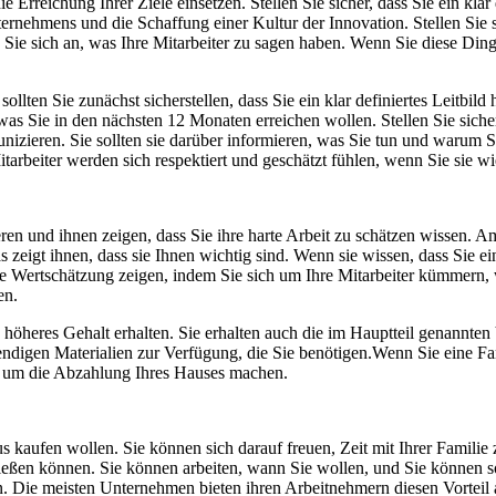
 Erreichung Ihrer Ziele einsetzen. Stellen Sie sicher, dass Sie ein klar d
Unternehmens und die Schaffung einer Kultur der Innovation. Stellen Sie s
 Sie sich an, was Ihre Mitarbeiter zu sagen haben. Wenn Sie diese Di
lten Sie zunächst sicherstellen, dass Sie ein klar definiertes Leitbild h
was Sie in den nächsten 12 Monaten erreichen wollen. Stellen Sie sicher
izieren. Sie sollten sie darüber informieren, was Sie tun und warum Sie 
tarbeiter werden sich respektiert und geschätzt fühlen, wenn Sie sie 
ren und ihnen zeigen, dass Sie ihre harte Arbeit zu schätzen wissen. Am
as zeigt ihnen, dass sie Ihnen wichtig sind. Wenn sie wissen, dass Sie ei
hre Wertschätzung zeigen, indem Sie sich um Ihre Mitarbeiter kümmern
en.
n höheres Gehalt erhalten. Sie erhalten auch die im Hauptteil genannte
endigen Materialien zur Verfügung, die Sie benötigen.Wenn Sie eine F
n um die Abzahlung Ihres Hauses machen.
kaufen wollen. Sie können sich darauf freuen, Zeit mit Ihrer Familie 
genießen können. Sie können arbeiten, wann Sie wollen, und Sie können
. Die meisten Unternehmen bieten ihren Arbeitnehmern diesen Vorteil a