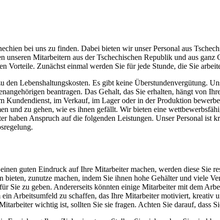
chechien bei uns zu finden. Dabei bieten wir unser Personal aus Tschec
n unseren Mitarbeitern aus der Tschechischen Republik und aus ganz Os
 Vorteile. Zunächst einmal werden Sie für jede Stunde, die Sie arbeite
s zu den Lebenshaltungskosten. Es gibt keine Überstundenvergütung. 
enangehörigen beantragen. Das Gehalt, das Sie erhalten, hängt von Ih
e im Kundendienst, im Verkauf, im Lager oder in der Produktion bewerbe
en und zu gehen, wie es ihnen gefällt. Wir bieten eine wettbewerbsfäh
er haben Anspruch auf die folgenden Leistungen. Unser Personal ist k
bsregelung.
inen guten Eindruck auf Ihre Mitarbeiter machen, werden diese Sie resp
ern bieten, zunutze machen, indem Sie ihnen hohe Gehälter und viele Ve
für Sie zu geben. Andererseits könnten einige Mitarbeiter mit dem Arbei
 ein Arbeitsumfeld zu schaffen, das Ihre Mitarbeiter motiviert, kreativ 
arbeiter wichtig ist, sollten Sie sie fragen. Achten Sie darauf, dass Si