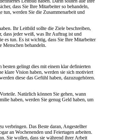
efiniertes Leitbild haben. Darin sollten alle Ihre
icher, dass Sie Ihre Mitarbeiter so behandeln,
nge tun, werden Sie die Zusammenarbeit und
aben. Ihr Leitbild sollte die Ziele beschreiben,
, dass jeder weiß, was Ihr Auftrag ist und
es tun. Es ist wichtig, dass Sie Ihre Mitarbeiter
wie Menschen behandeln.
 besten gelingt dies mit einem klar definierten
ne klare Vision haben, werden sie sich motiviert
, werden diese das Gefühl haben, dazuzugehören.
n Vorteile. Natürlich können Sie gehen, wann
amilie haben, werden Sie genug Geld haben, um
zu verbringen. Das Beste daran, Angestellter
 sogar an Wochenenden und Feiertagen arbeiten.
n. Sie wollen, dass sie während ihrer Arbeit