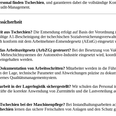
ersonal finden Tschechien
, und garantieren dabei die vollständige K
 Audit-Management.
sicherheit
eit aus Tschechien?
Die Entsendung erfolgt auf Basis der Verordnung 
 gültige A1-Bescheinigung der tschechischen Sozialversicherungsverwalt
ch konform mit dem Arbeitnehmer-Entsendegesetz (AEntG) eingesetzt 
das Arbeitszeitgesetz (ArbZG) gesteuert?
Bei der Besetzung von Vaka
 Mehrschichtsystemen der Automotive-Industrie eingesetzt wird, koordin
 eingehalten werden.
 Dokumentation von Arbeitsschritten?
Mitarbeiter werden in die Füh
in der Lage, technische Parameter und Abweichungen präzise zu dokume
odernes Qualitätsmanagementsystem.
rbeit in der Lagerlogistik sichergestellt?
Wir schulen das Personal 
kräfte die korrekte Anwendung von Zurrmitteln und die Lastverteilung a
 Tschechien bei der Maschinenpflege?
Bei Instandhaltungsarbeiten a
chechien
lernen das sichere Freischalten von Anlagen und den Schutz g