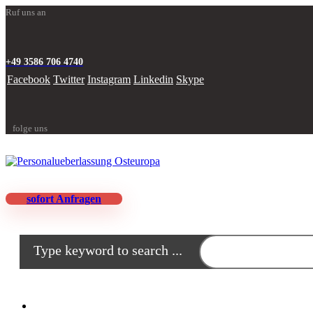
Ruf uns an
+49 3586 706 4740
Facebook
Twitter
Instagram
Linkedin
Skype
folge uns
sofort Anfragen
Type keyword to search ...