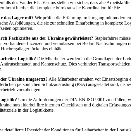
lls des Vander Elst-Visums stellen wir sicher, dass alle Arbeitskräfte 
rnimmt hierbei die komplette bürokratische Koordination für Sie.
ür das Lager mit?
Wir prüfen die Erfahrung im Umgang mit moderne
che Ausbildungen, die sie zur schnellen Einarbeitung in komplexe Logis
fzeiten optimieren.
rch Fachkräfte aus der Ukraine gewährleistet?
Staplerfahrer müsse
n vorhandene Lizenzen und veranlassen bei Bedarf Nachschulungen ode
m Hochregallager lückenlos einhält.
arbeiter Logistik?
Die Mitarbeiter werden in die Grundlagen der La
, Antirutschmatten und Kantenschutz. Dies verhindert Transportschäden
n.
 der Ukraine umgesetzt?
Alle Mitarbeiter erhalten vor Einsatzbegin
forderlichen persönlichen Schutzausrüstung (PSA) ausgestattet sind, ins
rbetrieb vorzubeugen.
Logistik?
Um die Anforderungen der DIN EN ISO 9001 zu erfüllen, wer
raine nutzt hierbei Ihre internen Checklisten und digitalen Erfassun
ätsziele in der Logistikkette.
ne detaillierte Übersicht der Konditionen für Leiharbeiter in der Logist