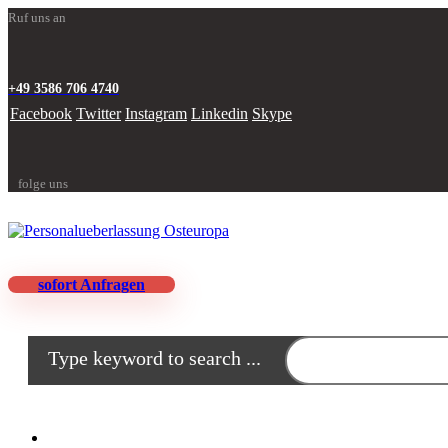
Ruf uns an
+49 3586 706 4740
Facebook
Twitter
Instagram
Linkedin
Skype
folge uns
sofort Anfragen
Type keyword to search ...