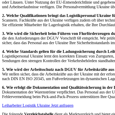
oder Litauen. Unter Nutzung der EU-Entsenderichtlinie und gegebenenfa
und Arbeitserlaubnisse verfügen. Die Personalvermittlung Ukraine übe
2. Welche Qualifikationen bringt das Logistikpersonal Ukraine f
Scannern. Fachkräfte aus der Ukraine verfügen zudem oft über technis
Sie effiziente Mitarbeiter für Lagerlogistik erhalten, die Ihre Durchlau
3. Wie wird die Sicherheit beim Führen von Flurförderzeugen du
die den Anforderungen der DGUV Vorschrift 68 entspricht. Wir prüfe
sicher, dass das Personal aus der Ukraine Ihre Sicherheitsstandards i
4. Welche Standards gelten für die Ladungssicherung durch Leih
Logistikpersonal Ukraine lernt den korrekten Einsatz von Zurrgurten
Sendungen den strengen Kontrollen der Verkehrsbehörden standhalte
5. Wie wird der Arbeitsschutz nach DGUV für Arbeitskräfte aus
Wir stellen sicher, dass die Arbeitskräfte aus der Ukraine mit der er
nach DIN EN ISO 20345, um Fußverletzungen im dynamischen Lage
6. Wie erfolgt die Dokumentation und Qualitätssicherung in der 
Dokumentation der Warenströme verpflichtet. Das Personal aus der Uk
Fehlervermeidung beim Pick-and-Pack-Prozess unterstützen Ihre Qualit
Leiharbeiter Logistik Ukraine Jetzt anfragen
Die folgende
Vergleichstabelle
dient als Marktvergleich und bietet ei