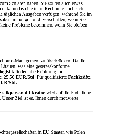
z zum Schlafen haben. Sie sollten auch etwas
hen, kann das eine teure Rechnung nach sich
die täglichen Ausgaben verfügen, während Sie im
Visabestimmungen und -vorschriften, wenn Sie
Sie keine Probleme bekommen, wenn Sie bleiben.
Warehouse-Management zu überbrücken. Da die
r Litauen, was eine gesetzeskonforme
ogistik
finden, die Erfahrung im
ei
25,50 EUR/Std
. Für qualifizierte
Fachkräfte
EUR/Std
.
istikpersonal Ukraine
wird auf die Einhaltung
nser Ziel ist es, Ihnen durch motivierte
ochtergesellschaften in EU-Staaten wie Polen