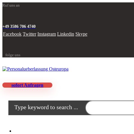
Ruf uns an
+49 3586 706 4740
Facebook
Twitter
Instagram
Linkedin
Skype
folge uns
sofort Anfragen
Type keyword to search ...