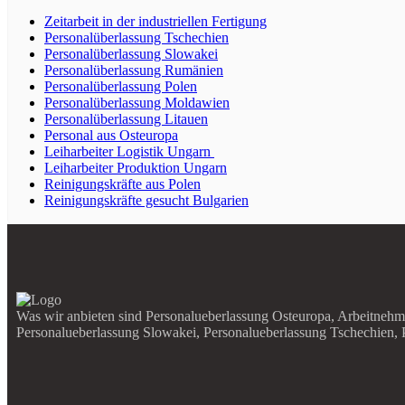
Zeitarbeit in der industriellen Fertigung
Personalüberlassung Tschechien
Personalüberlassung Slowakei
Personalüberlassung Rumänien
Personalüberlassung Polen
Personalüberlassung Moldawien
Personalüberlassung Litauen
Personal aus Osteuropa
Leiharbeiter Logistik Ungarn
Leiharbeiter Produktion Ungarn
Reinigungskräfte aus Polen
Reinigungskräfte gesucht Bulgarien
Was wir anbieten sind Personalueberlassung Osteuropa, Arbeitnehm
Personalueberlassung Slowakei, Personalueberlassung Tschechien, 