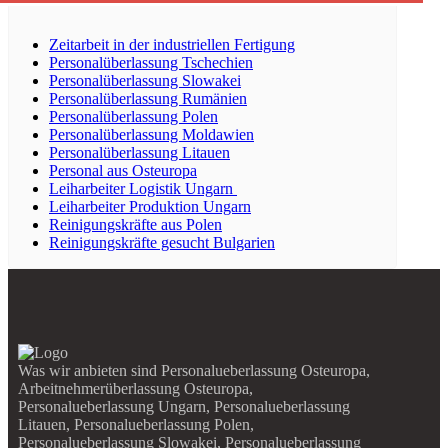
Zeitarbeit in der industriellen Fertigung
Personalüberlassung Tschechien
Personalüberlassung Slowakei
Personalüberlassung Rumänien
Personalüberlassung Polen
Personalüberlassung Moldawien
Personalüberlassung Litauen
Personal aus Osteuropa
Leiharbeiter Logistik Ungarn
Leiharbeiter Produktion Ungarn
Reinigungskräfte aus Polen
Reinigungskräfte gesucht Bulgarien
Was wir anbieten sind Personalueberlassung Osteuropa,
Arbeitnehmerüberlassung Osteuropa,
Personalueberlassung Ungarn, Personalueberlassung
Litauen, Personalueberlassung Polen,
Personalueberlassung Slowakei, Personalueberlassung