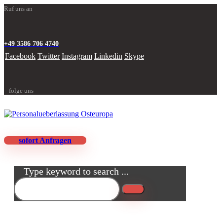
Ruf uns an
+49 3586 706 4740
Facebook
Twitter
Instagram
Linkedin
Skype
folge uns
sofort Anfragen
Type keyword to search ...